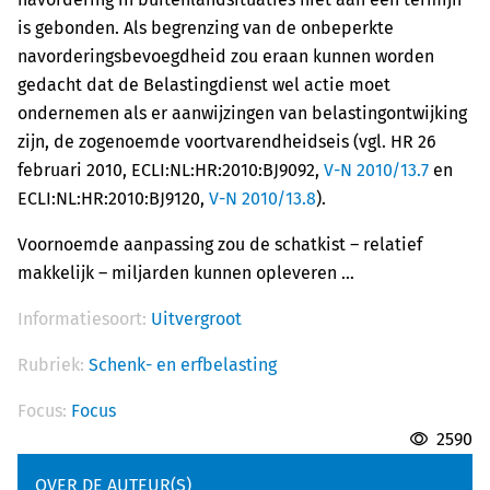
is gebonden. Als begrenzing van de onbeperkte
navorderingsbevoegdheid zou eraan kunnen worden
gedacht dat de Belastingdienst wel actie moet
ondernemen als er aanwijzingen van belastingontwijking
zijn, de zogenoemde voortvarendheidseis (vgl. HR 26
februari 2010, ECLI:NL:HR:2010:BJ9092,
V-N 2010/13.7
en
ECLI:NL:HR:2010:BJ9120,
V-N 2010/13.8
).
Voornoemde aanpassing zou de schatkist – relatief
makkelijk – miljarden kunnen opleveren …
Informatiesoort:
Uitvergroot
Rubriek:
Schenk- en erfbelasting
Focus:
Focus
2590
OVER DE AUTEUR(S)