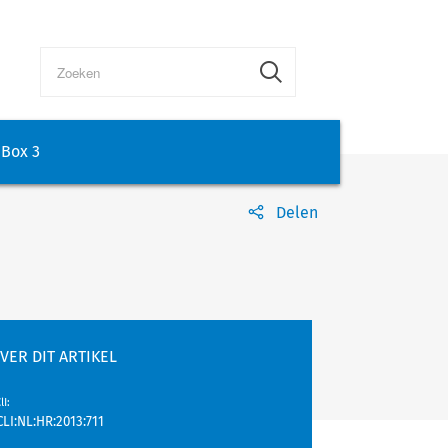
Box 3
Delen
VER DIT ARTIKEL
lI
:
CLI:NL:HR:2013:711