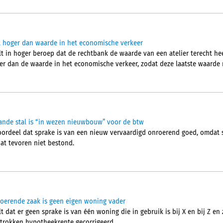
t hoger dan waarde in het economische verkeer
t in hoger beroep dat de rechtbank de waarde van een atelier terecht he
ger dan de waarde in het economische verkeer, zodat deze laatste waard
ande stal is “in wezen nieuwbouw” voor de btw
oordeel dat sprake is van een nieuw vervaardigd onroerend goed, omdat s
at tevoren niet bestond.
erende zaak is geen eigen woning vader
 dat er geen sprake is van één woning die in gebruik is bij X en bij Z en 
etrokken hypotheekrente gecorrigeerd.