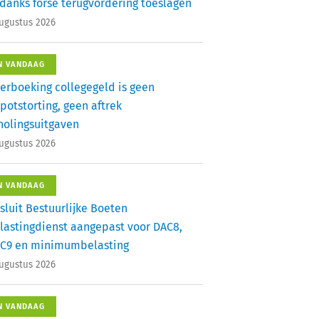
danks forse terugvordering toeslagen
augustus 2026
N VANDAAG
erboeking collegegeld is geen
potstorting, geen aftrek
holingsuitgaven
augustus 2026
N VANDAAG
sluit Bestuurlijke Boeten
lastingdienst aangepast voor DAC8,
C9 en minimumbelasting
augustus 2026
N VANDAAG