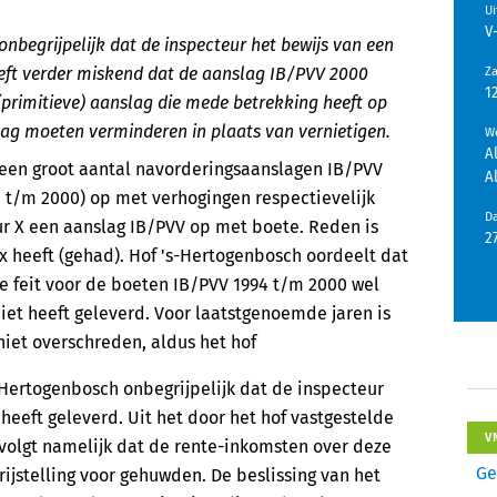
U
V
nbegrijpelijk dat de inspecteur het bewijs van een
heeft verder miskend dat de aanslag IB/PVV 2000
Z
1
primitieve) aanslag die mede betrekking heeft op
lag moeten verminderen in plaats van vernietigen.
We
A
 een groot aantal navorderingsaanslagen IB/PVV
A
1 t/m 2000) op met verhogingen respectievelijk
D
ur X een aanslag IB/PVV op met boete. Reden is
2
x heeft (gehad). Hof 's-Hertogenbosch oordeelt dat
e feit voor de boeten IB/PVV 1994 t/m 2000 wel
iet heeft geleverd. Voor laatstgenoemde jaren is
niet overschreden, aldus het hof
-Hertogenbosch onbegrijpelijk dat de inspecteur
heeft geleverd. Uit het door het hof vastgestelde
V
volgt namelijk dat de rente-inkomsten over deze
Ge
jstelling voor gehuwden. De beslissing van het