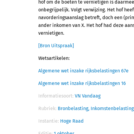
hof om de boeten te vernietigen is daarmee
onbegrijpelijk. Volgt verwijzing. Het hof h
navorderingsaanslag betreft, doch een (pri
ander inkomen van X. Het hof had deze aan
vernietigen.
[Bron Uitspraak]
Wetsartikelen:
Algemene wet inzake rijksbelastingen 67e
Algemene wet inzake rijksbelastingen 16
Informatiesoort:
VN Vandaag
Rubriek:
Bronbelasting,
Inkomstenbelasting
Instantie:
Hoge Raad
Editie:
1 oktober