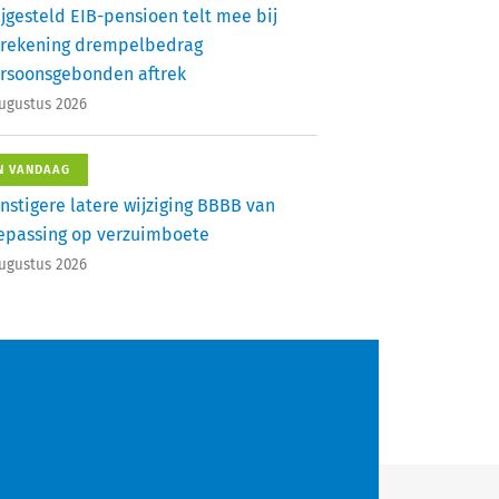
ijgesteld EIB-pensioen telt mee bij
rekening drempelbedrag
rsoonsgebonden aftrek
augustus 2026
N VANDAAG
nstigere latere wijziging BBBB van
epassing op verzuimboete
augustus 2026