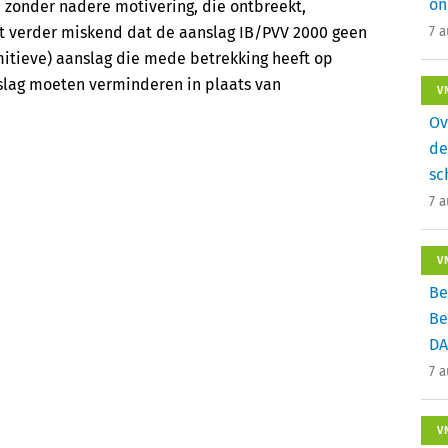
on
 zonder nadere motivering, die ontbreekt,
eeft verder miskend dat de aanslag IB/PVV 2000 geen
7 
mitieve) aanslag die mede betrekking heeft op
slag moeten verminderen in plaats van
V
Ov
de
sc
7 
V
Be
Be
DA
7 
V