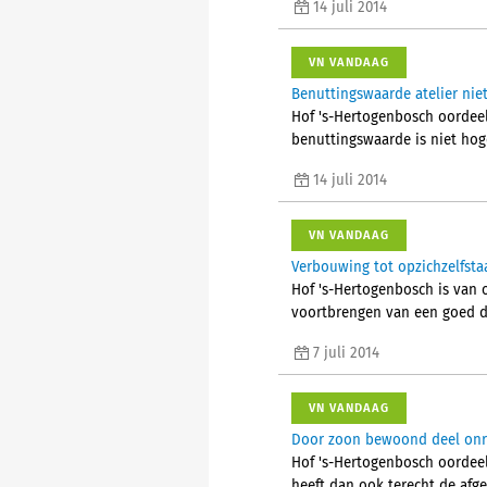
14 juli 2014
VN VANDAAG
Benuttingswaarde atelier nie
Hof 's-Hertogenbosch oordeel
benuttingswaarde is niet ho
14 juli 2014
VN VANDAAG
Verbouwing tot opzichzelfsta
Hof 's-Hertogenbosch is van 
voortbrengen van een goed d
7 juli 2014
VN VANDAAG
Door zoon bewoond deel onro
Hof 's-Hertogenbosch oordeelt
heeft dan ook terecht de afg