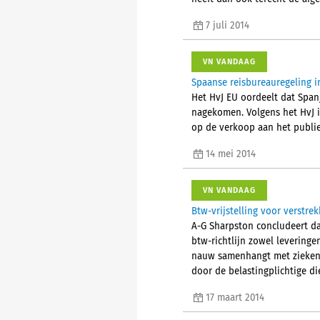
7 juli 2014
VN VANDAAG
Spaanse reisbureauregeling in
Het HvJ EU oordeelt dat Spanj
nagekomen. Volgens het HvJ i
op de verkoop aan het publiek
14 mei 2014
VN VANDAAG
Btw-vrijstelling voor verstre
A-G Sharpston concludeert da
btw-richtlijn zowel levering
nauw samenhangt met ziekenhu
door de belastingplichtige di
17 maart 2014