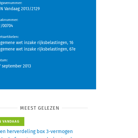
itgavenummer
:
-N Vandaag 2013/2129
aaknummer
:
2/00704
tsartikelen
:
lgemene wet inzake rijksbelastingen, 16
lgemene wet inzake rijksbelastingen, 67e
atum
:
7 september 2013
MEEST GELEZEN
N VANDAAG
en herverdeling box 3-vermogen