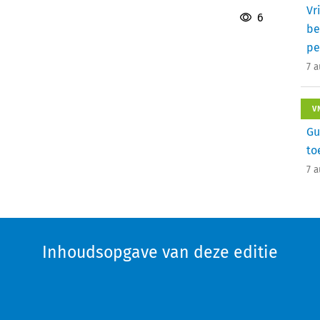
Vr
6
be
pe
7 
V
Gu
to
7 
Inhoudsopgave van deze editie