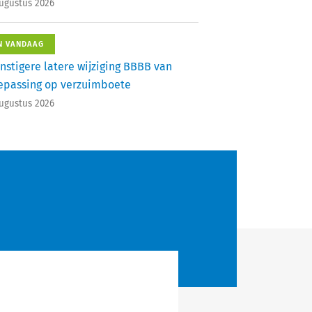
augustus 2026
N VANDAAG
nstigere latere wijziging BBBB van
epassing op verzuimboete
augustus 2026