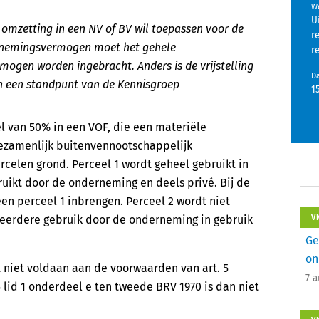
We
U
r omzetting in een NV of BV wil toepassen voor de
r
rnemingsvermogen moet het gehele
r
gen worden ingebracht. Anders is de vrijstelling
D
 in een standpunt van de Kennisgroep
1
l van 50% in een VOF, die een materiële
 gezamenlijk buitenvennootschappelijk
elen grond. Perceel 1 wordt geheel gebruikt in
uikt door de onderneming en deels privé. Bij de
een perceel 1 inbrengen. Perceel 2 wordt niet
 eerdere gebruik door de onderneming in gebruik
V
Ge
on
t niet voldaan aan de voorwaarden van art. 5
7 
 15 lid 1 onderdeel e ten tweede BRV 1970 is dan niet