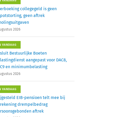
N VANDAAG
erboeking collegegeld is geen
potstorting, geen aftrek
holingsuitgaven
augustus 2026
N VANDAAG
sluit Bestuurlijke Boeten
lastingdienst aangepast voor DAC8,
C9 en minimumbelasting
augustus 2026
N VANDAAG
ijgesteld EIB-pensioen telt mee bij
rekening drempelbedrag
rsoonsgebonden aftrek