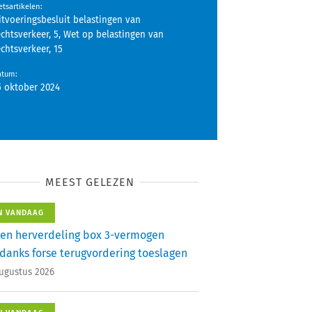
tsartikelen
:
itvoeringsbesluit belastingen van
echtsverkeer, 5, Wet op belastingen van
echtsverkeer, 15
atum
:
5 oktober 2024
MEEST GELEZEN
N VANDAAG
en herverdeling box 3-vermogen
danks forse terugvordering toeslagen
augustus 2026