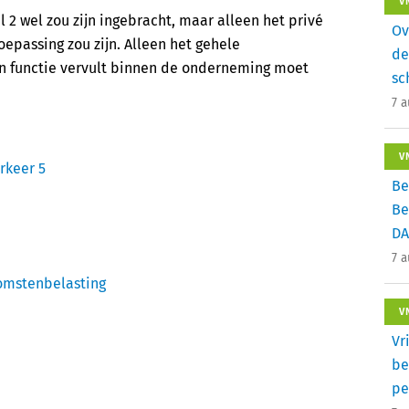
V
 2 wel zou zijn ingebracht, maar alleen het privé
Ov
toepassing zou zijn. Alleen het gehele
de
n functie vervult binnen de onderneming moet
sc
7 
V
rkeer 5
Be
Be
DA
7 
omstenbelasting
V
Vr
be
pe