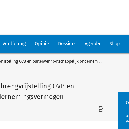
Verdieping
Opinie
Dossiers
Agenda
Shop
Kennisgroepstandpunt over inbrengvrijstelling OVB en buitenvennootschappelijk ondernemingsvermogen
brengvrijstelling OVB en
ndernemingsvermogen
O
U
V