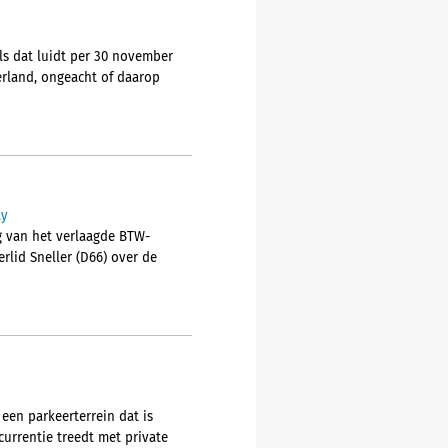
ls dat luidt per 30 november
erland, ongeacht of daarop
ay
g van het verlaagde BTW-
erlid Sneller (D66) over de
 een parkeerterrein dat is
urrentie treedt met private