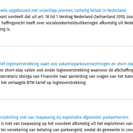
eels opgebouwd met vrijwillige premies; volledig belast in Nederland
nt oordeelt dat uit art. 18 lid 1 Verdrag Nederland-Zwitserland 2010, zoa
 heffingsrecht heeft over socialezekerheidsuitkeringen afkomstig uit Ned
ing is.
rief logiesverstrekking raakt ook vakantieparkovernachtingen en short-st
n short-stay vallen ook onder logiesverstrekking waarvoor de afschaffin
atssecretaris Idsinga van Financiën naar aanleiding van vragen van het Kam
het verlaagde BTW-tarief op logiesverstrekking.
ijstelling niet van toepassing bij exploitatie afgesloten parkeerterrein
 is niet van toepassing op het voordeel afkomstig uit het exploiteren van
ter verzekering van betaling van parkeergeld, omdat de gemeente in conc