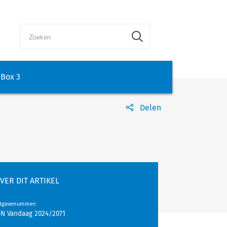
Box 3
Delen
VER DIT ARTIKEL
itgavenummer
:
-N Vandaag 2024/2071