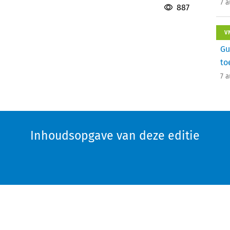
7 
887
V
Gu
to
7 
Inhoudsopgave van deze editie