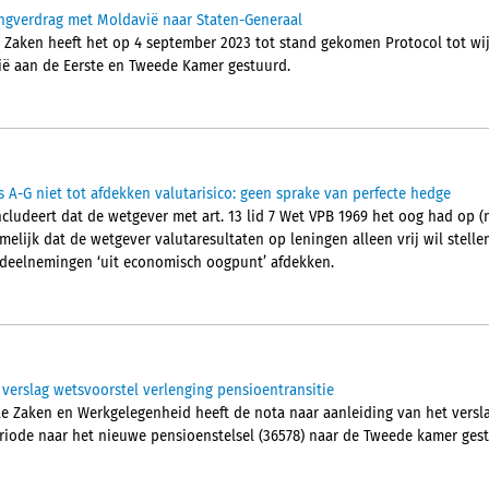
tingverdrag met Moldavië naar Staten-Generaal
 Zaken heeft het op 4 september 2023 tot stand gekomen Protocol tot wij
ië aan de Eerste en Tweede Kamer gestuurd.
 A-G niet tot afdekken valutarisico: geen sprake van perfecte hedge
cludeert dat de wetgever met art. 13 lid 7 Wet VPB 1969 het oog had op (
elijk dat de wetgever valutaresultaten op leningen alleen vrij wil stellen
 deelnemingen ‘uit economisch oogpunt’ afdekken.
 verslag wetsvoorstel verlenging pensioentransitie
le Zaken en Werkgelegenheid heeft de nota naar aanleiding van het versla
eriode naar het nieuwe pensioenstelsel (36578) naar de Tweede kamer ges