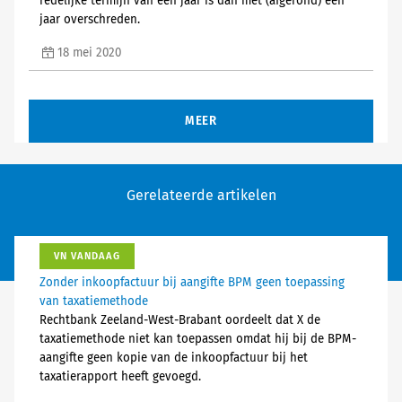
redelijke termijn van één jaar is dan met (afgerond) één
jaar overschreden.
18 mei 2020
MEER
Gerelateerde artikelen
VN VANDAAG
Zonder inkoopfactuur bij aangifte BPM geen toepassing
van taxatiemethode
Rechtbank Zeeland-West-Brabant oordeelt dat X de
taxatiemethode niet kan toepassen omdat hij bij de BPM-
aangifte geen kopie van de inkoopfactuur bij het
taxatierapport heeft gevoegd.