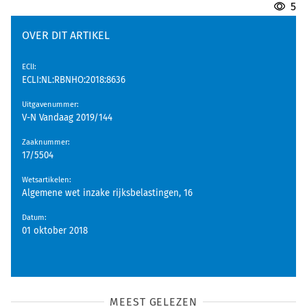
5
OVER DIT ARTIKEL
EClI
:
ECLI:NL:RBNHO:2018:8636
Uitgavenummer
:
V-N Vandaag 2019/144
Zaaknummer
:
17/5504
Wetsartikelen
:
Algemene wet inzake rijksbelastingen, 16
Datum
:
01 oktober 2018
MEEST GELEZEN