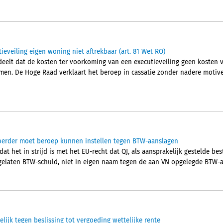
eveiling eigen woning niet aftrekbaar (art. 81 Wet RO)
lt dat de kosten ter voorkoming van een executieveiling geen kosten va
men. De Hoge Raad verklaart het beroep in cassatie zonder nadere motiver
voerder moet beroep kunnen instellen tegen BTW-aanslagen
 dat het in strijd is met het EU-recht dat QJ, als aansprakelijk gestelde b
elaten BTW-schuld, niet in eigen naam tegen de aan VN opgelegde BTW-a
ijk tegen beslissing tot vergoeding wettelijke rente