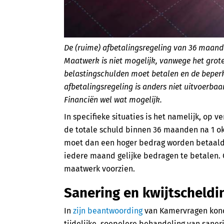
De (ruime) afbetalingsregeling van 36 maande
Maatwerk is niet mogelijk, vanwege het grot
belastingschulden moet betalen en de beperk
afbetalingsregeling is anders niet uitvoerbaar
Financiën wel wat mogelijk.
In specifieke situaties is het namelijk, op v
de totale schuld binnen 36 maanden na 1 ok
moet dan een hoger bedrag worden betaald. O
iedere maand gelijke bedragen te betalen.
maatwerk voorzien.
Sanering en kwijtscheldi
In
zijn beantwoording
van Kamervragen kondi
tijdelijke, soepelere behandeling van sane