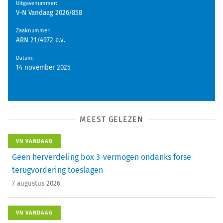
Uitgavenummer
:
V-N Vandaag 2026/858
Zaaknummer
:
ARN 21/4972 e.v.
Datum
:
14 november 2025
MEEST GELEZEN
VN VANDAAG
Geen herverdeling box 3-vermogen ondanks forse
terugvordering toeslagen
7 augustus 2026
VN VANDAAG