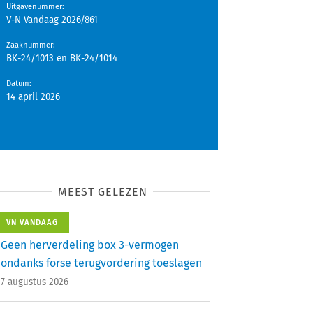
Uitgavenummer
:
V-N Vandaag 2026/861
Zaaknummer
:
BK-24/1013 en BK-24/1014
Datum
:
14 april 2026
MEEST GELEZEN
VN VANDAAG
Geen herverdeling box 3-vermogen
ondanks forse terugvordering toeslagen
7 augustus 2026