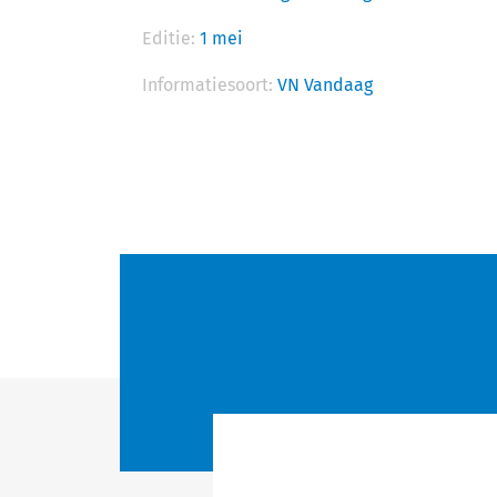
Editie:
1 mei
Informatiesoort:
VN Vandaag