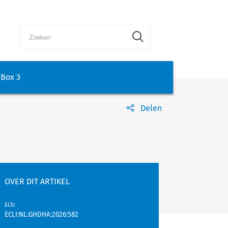
Box 3
Delen
OVER DIT ARTIKEL
EClI
:
ECLI:NL:GHDHA:2026:582