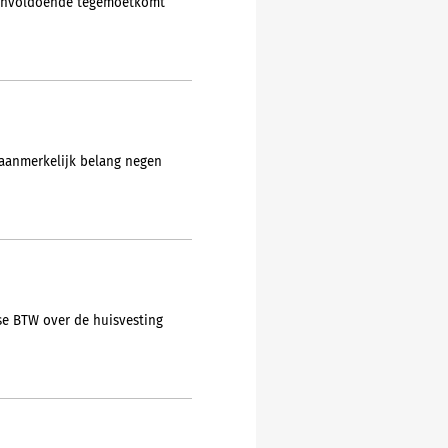
d onvoldoende tegemoetkomt
 aanmerkelijk belang negen
se BTW over de huisvesting