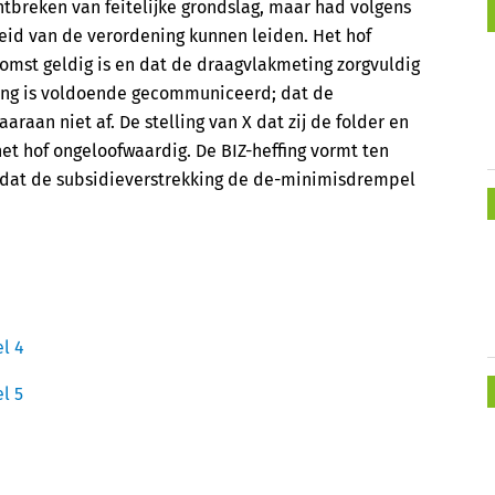
ntbreken van feitelijke grondslag, maar had volgens
eid van de verordening kunnen leiden. Het hof
omst geldig is en dat de draagvlakmeting zorgvuldig
ning is voldoende gecommuniceerd; dat de
aaraan niet af. De stelling van X dat zij de folder en
het hof ongeloofwaardig. De BIZ-heffing vormt ten
mdat de subsidieverstrekking de de-minimisdrempel
l 4
l 5