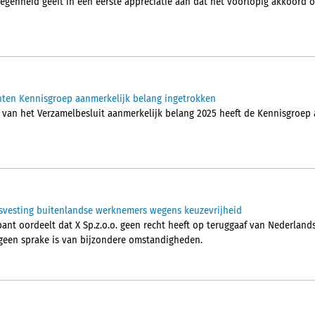
legenheid geeft in een eerste appreciatie aan dat het voorlopig akkoor
ten Kennisgroep aanmerkelijk belang ingetrokken
van het Verzamelbesluit aanmerkelijk belang 2025 heeft de Kennisgroep
svesting buitenlandse werknemers wegens keuzevrijheid
nt oordeelt dat X Sp.z.o.o. geen recht heeft op teruggaaf van Nederland
een sprake is van bijzondere omstandigheden.