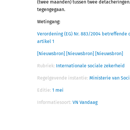
(twee maanden) tussen twee detacheringen
tegengegaan.
Wetingang:
Verordening (EG) Nr. 883/2004 betreffende 
artikel 1
[Nieuwsbron]
[Nieuwsbron]
[Nieuwsbron]
Rubriek:
Internationale sociale zekerheid
Regelgevende instantie:
Ministerie van Soc
Editie:
1 mei
Informatiesoort:
VN Vandaag