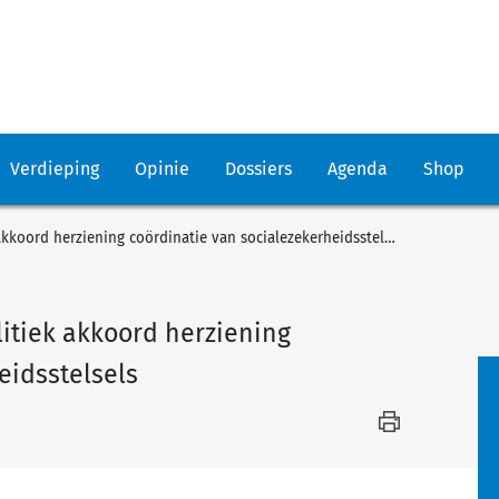
Verdieping
Opinie
Dossiers
Agenda
Shop
Minister SZW negatief over politiek akkoord herziening coördinatie van socialezekerheidsstelsels
litiek akkoord herziening
eidsstelsels