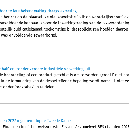
 door te late bekendmaking draagvlakmeting
n bericht op de plaatselijke nieuwswebsite “Blik op Noordwijkerhout” ov
onvoldoende kenbaar is voor de inwerkingtreding van de BIZ-verordening
eentelijk publicatiekanaal, toekomstige bijdrageplichtigen hoefden daarop 
ht was onvoldoende gewaarborgd.
abak’ en ‘zonder verdere industriële verwerking’ uit
 de beoordeling of een product ‘geschikt is om te worden gerookt’ niet h
. In de formulering van de desbetreffende bepaling wordt namelijk niet v
onder ‘rooktabak’ in te delen.
nden 2027 ingediend bij de Tweede Kamer
an Financiën heeft het wetsvoorstel Fiscale Verzamelwet BES eilanden 202