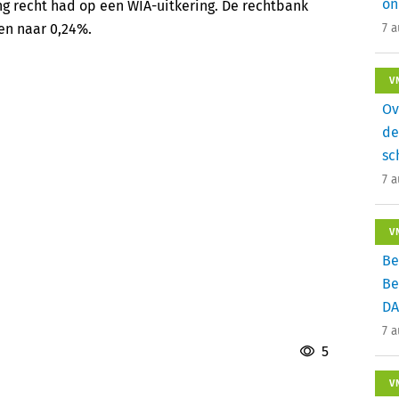
on
g recht had op een WIA-uitkering. De rechtbank
en naar 0,24%.
7 
V
Ov
de
sc
7 
V
Be
Be
DA
7 
5
V