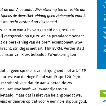
U
V
t de aan A betaalde ZW-uitkering ten onrechte aan
 tijdens de dienstbetrekking geen ziekengeld voor A
Z
B
t wel recht bestond op ziekengeld.
We
skas 2018 van X bv vastgesteld op 1,26%. De
W
ij vastgesteld op 0,82% en de premiecomponent
W
 dat de berekening van de premiecomponent WGA-
D
acht, strijdig is met art. 1 EP EVRM. Verder stelt
2
neemster van X bv, betaalde ZW-uitkering ten
 er geen sprake is van strijdigheid met art. 1 EP
t arrest van de Hoge Raad van 19 april 2019 (nr.
de rechtbank vast dat de aan A betaalde ZW-
end. Het Uwv heeft weliswaar tijdens de
V
tbetaald, maar dat is niet van belang omdat wel
Ge
jst er daarbij op dat voor A een no-riskpolis gold,