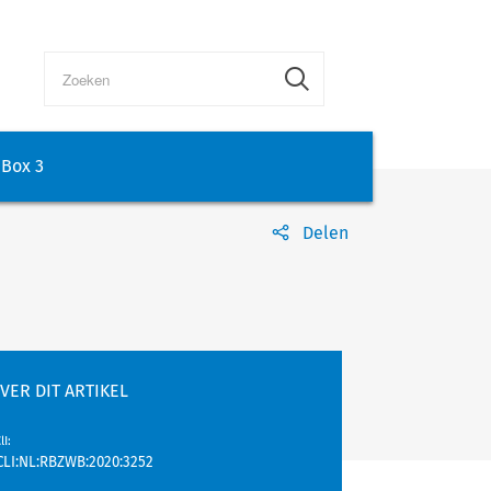
Box 3
Delen
VER DIT ARTIKEL
lI
:
CLI:NL:RBZWB:2020:3252