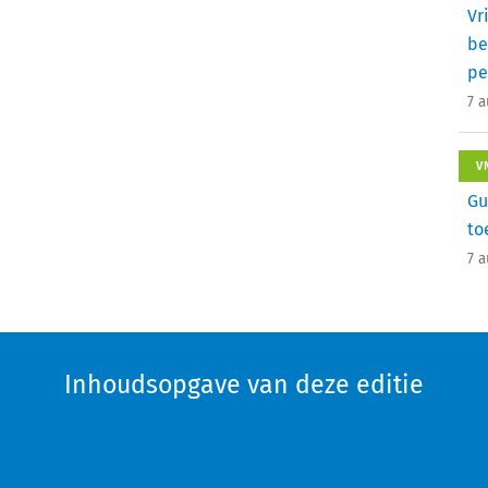
Vr
be
pe
7 
V
Gu
to
7 
Inhoudsopgave van deze editie