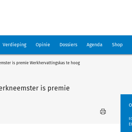
Verdieping
Opinie
Dossiers
Agenda
Shop
emster is premie Werkhervattingskas te hoog
werkneemster is premie
O
EC
E