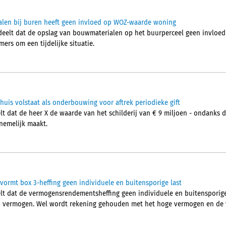
ialen bij buren heeft geen invloed op WOZ-waarde woning
elt dat de opslag van bouwmaterialen op het buurperceel geen invloed
ers om een tijdelijke situatie.
nghuis volstaat als onderbouwing voor aftrek periodieke gift
t dat de heer X de waarde van het schilderij van € 9 miljoen - ondanks d
nemelijk maakt.
vormt box 3-heffing geen individuele en buitensporige last
t dat de vermogensrendementsheffing geen individuele en buitensporige 
ijn vermogen. Wel wordt rekening gehouden met het hoge vermogen en de v