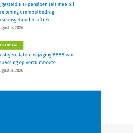
ijgesteld EIB-pensioen telt mee bij
rekening drempelbedrag
rsoonsgebonden aftrek
augustus 2026
N VANDAAG
nstigere latere wijziging BBBB van
epassing op verzuimboete
augustus 2026