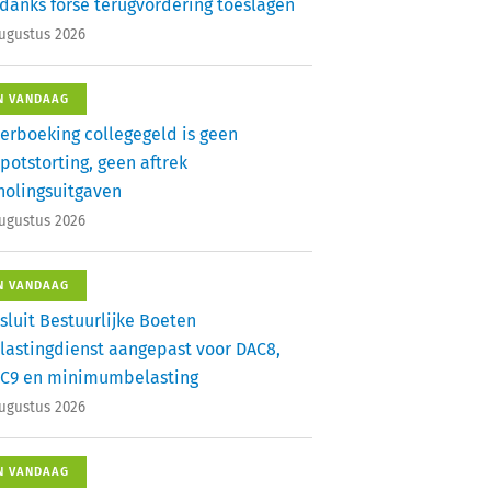
danks forse terugvordering toeslagen
augustus 2026
N VANDAAG
erboeking collegegeld is geen
potstorting, geen aftrek
holingsuitgaven
augustus 2026
N VANDAAG
sluit Bestuurlijke Boeten
lastingdienst aangepast voor DAC8,
C9 en minimumbelasting
augustus 2026
N VANDAAG