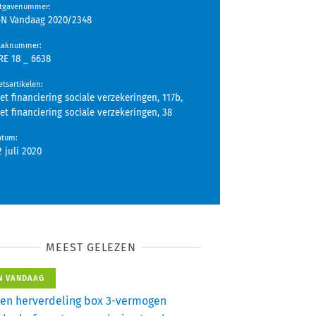
itgavenummer
:
-N Vandaag 2020/2348
aaknummer
:
RE 18 _ 6638
tsartikelen
:
et financiering sociale verzekeringen, 117b,
et financiering sociale verzekeringen, 38
atum
:
2 juli 2020
MEEST GELEZEN
N VANDAAG
en herverdeling box 3-vermogen