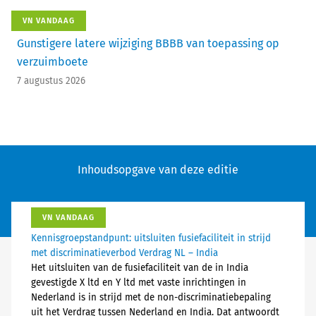
VN VANDAAG
Gunstigere latere wijziging BBBB van toepassing op
verzuimboete
7 augustus 2026
Inhoudsopgave van deze editie
VN VANDAAG
Kennisgroepstandpunt: uitsluiten fusiefaciliteit in strijd
met discriminatieverbod Verdrag NL – India
Het uitsluiten van de fusiefaciliteit van de in India
gevestigde X ltd en Y ltd met vaste inrichtingen in
Nederland is in strijd met de non-discriminatiebepaling
uit het Verdrag tussen Nederland en India. Dat antwoordt