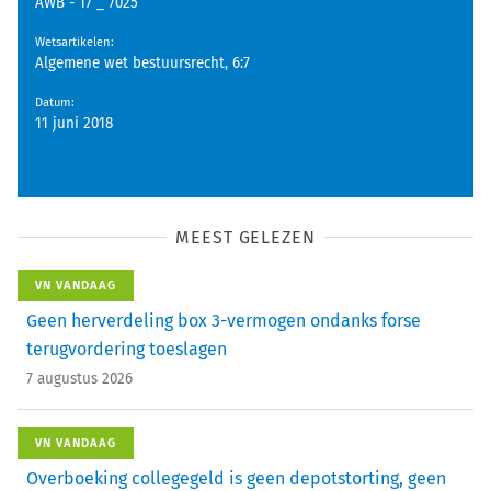
AWB - 17 _ 7025
Wetsartikelen
:
Algemene wet bestuursrecht, 6:7
Datum
:
11 juni 2018
MEEST GELEZEN
VN VANDAAG
Geen herverdeling box 3-vermogen ondanks forse
terugvordering toeslagen
7 augustus 2026
VN VANDAAG
Overboeking collegegeld is geen depotstorting, geen