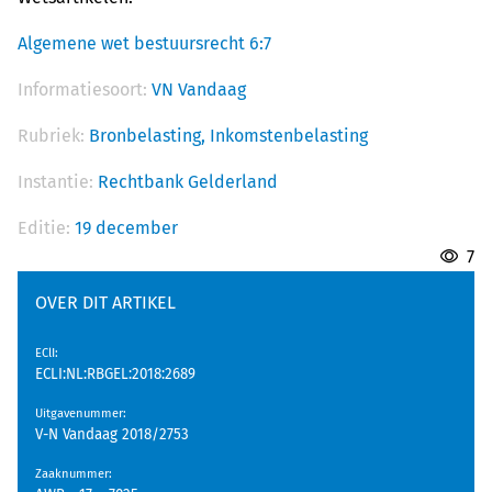
Algemene wet bestuursrecht 6:7
Informatiesoort:
VN Vandaag
Rubriek:
Bronbelasting,
Inkomstenbelasting
Instantie:
Rechtbank Gelderland
Editie:
19 december
7
OVER DIT ARTIKEL
EClI
:
ECLI:NL:RBGEL:2018:2689
Uitgavenummer
:
V-N Vandaag 2018/2753
Zaaknummer
: