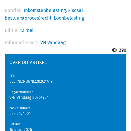
Rubriek:
Inkomstenbelasting,
Fiscaal
bestuurs(proces)recht,
Loonbelasting
Editie:
12 mei
Informatiesoort:
VN Vandaag
390
OVER DIT ARTIKEL
EClI
:
ECLI:NL:RBNNE:2026:1419
Uitgavenummer
:
V-N Vandaag 2026/954
Zaaknummer
:
LEE 24/4504
Datum
:
16 april 2026