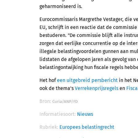
geharmoniseerd is.
Eurocommissaris Margrethe Vestager, die ve
EU, schrijft in een reactie dat de commissi
bestuderen. "De commissie blijft alle instr
zorgen dat eerlijke concurrentie op de inte
illegale belastingvoordelen gunnen aan multi
lidstaten de afgelopen jaren als gevolg van 
belastingontwijking hun fiscale regels hebb
Het hof
een uitgebreid persbericht
in het N
ook de thema's
Verrekenprijsregels
en
Fisca
Bron:
Curia/ANP/FD
Informatiesoort:
Nieuws
Rubriek:
Europees belastingrecht