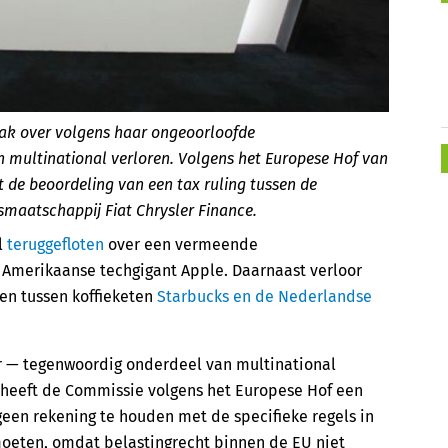
ak over volgens haar ongeoorloofde
n multinational verloren. Volgens het Europese Hof van
t de beoordeling van een tax ruling tussen de
smaatschappij Fiat Chrysler Finance.
l
teruggefloten
over een vermeende
e Amerikaanse techgigant Apple. Daarnaast verloor
ken tussen koffieketen
Starbucks en de Nederlandse
er — tegenwoordig onderdeel van multinational
t heeft de Commissie volgens het Europese Hof een
een rekening te houden met de specifieke regels in
moeten, omdat belastingrecht binnen de EU niet