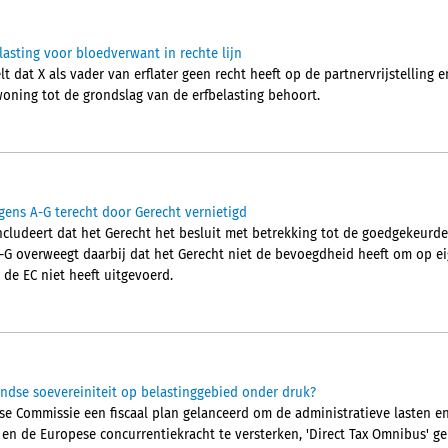
elasting voor bloedverwant in rechte lijn
 dat X als vader van erflater geen recht heeft op de partnervrijstelling 
woning tot de grondslag van de erfbelasting behoort.
gens A-G terecht door Gerecht vernietigd
cludeert dat het Gerecht het besluit met betrekking tot de goedgekeurd
A-G overweegt daarbij dat het Gerecht niet de bevoegdheid heeft om op eig
 de EC niet heeft uitgevoerd.
ndse soevereiniteit op belastinggebied onder druk?
pese Commissie een fiscaal plan gelanceerd om de administratieve lasten 
n en de Europese concurrentiekracht te versterken, 'Direct Tax Omnibus' 