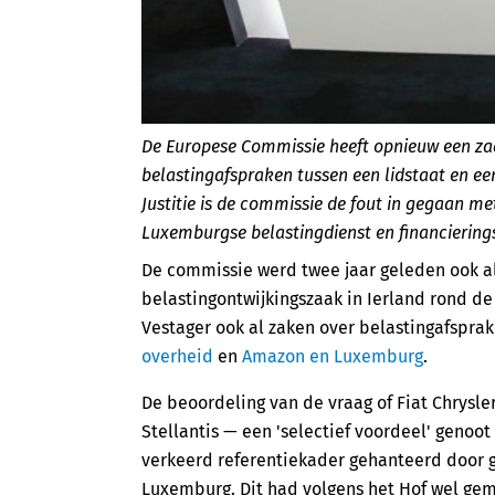
De Europese Commissie heeft opnieuw een za
belastingafspraken tussen een lidstaat en ee
Justitie is de commissie de fout in gegaan me
Luxemburgse belastingdienst en financiering
De commissie werd twee jaar geleden ook a
belastingontwijkingszaak in Ierland rond d
Vestager ook al zaken over belastingafspra
overheid
en
Amazon en Luxemburg
.
De beoordeling van de vraag of Fiat Chrysl
Stellantis — een 'selectief voordeel' genoo
verkeerd referentiekader gehanteerd door g
Luxemburg. Dit had volgens het Hof wel ge