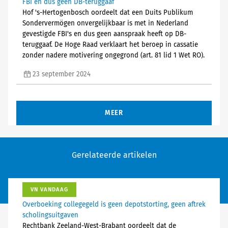
FBI en dus geen DB-teruggaaf
Hof 's-Hertogenbosch oordeelt dat een Duits Publikum
Sondervermögen onvergelijkbaar is met in Nederland
gevestigde FBI's en dus geen aanspraak heeft op DB-
teruggaaf. De Hoge Raad verklaart het beroep in cassatie
zonder nadere motivering ongegrond (art. 81 lid 1 Wet RO).
23 september 2024
MEER
Gerelateerde artikelen
VN VANDAAG
Overboeking collegegeld is geen depotstorting, geen aftrek
scholingsuitgaven
Rechtbank Zeeland-West-Brabant oordeelt dat de