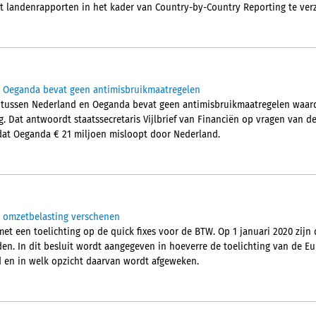
 landenrapporten in het kader van Country-by-Country Reporting te ver
t Oeganda bevat geen antimisbruikmaatregelen
g tussen Nederland en Oeganda bevat geen antimisbruikmaatregelen waa
g. Dat antwoordt staatssecretaris Vijlbrief van Financiën op vragen van 
t dat Oeganda € 21 miljoen misloopt door Nederland.
es omzetbelasting verschenen
met een toelichting op de quick fixes voor de BTW. Op 1 januari 2020 zijn
den. In dit besluit wordt aangegeven in hoeverre de toelichting van de E
 en in welk opzicht daarvan wordt afgeweken.