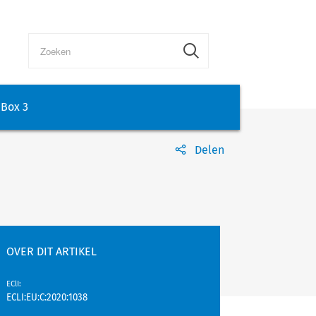
Box 3
Delen
OVER DIT ARTIKEL
EClI
:
ECLI:EU:C:2020:1038