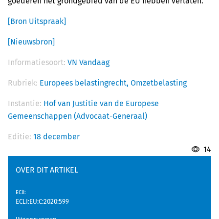
goederen het grondgebied van de EU hebben verlaten.
[Bron Uitspraak]
[Nieuwsbron]
Informatiesoort:
VN Vandaag
Rubriek:
Europees belastingrecht,
Omzetbelasting
Instantie:
Hof van Justitie van de Europese
Gemeenschappen (Advocaat-Generaal)
Editie:
18 december
14
OVER DIT ARTIKEL
EClI
:
ECLI:EU:C:2020:599