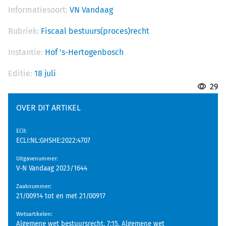
Informatiesoort:
VN Vandaag
Rubriek:
Fiscaal bestuurs(proces)recht
Instantie:
Hof 's-Hertogenbosch
Editie:
18 juli
29
OVER DIT ARTIKEL
EClI
:
ECLI:NL:GHSHE:2022:4707
Uitgavenummer
:
V-N Vandaag 2023/1644
Zaaknummer
:
21/00914 tot en met 21/00917
Wetsartikelen
:
Algemene wet bestuursrecht, 7:15, Algemene wet