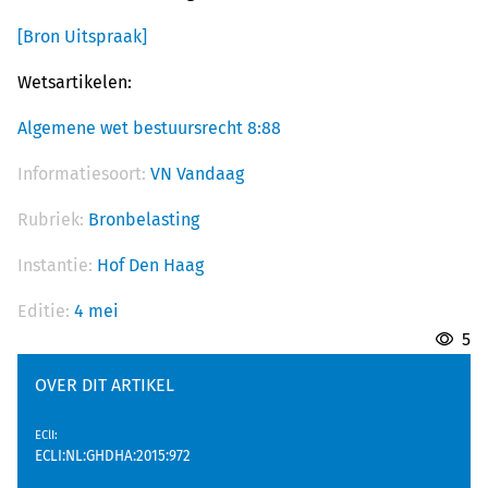
[Bron Uitspraak]
Wetsartikelen:
Algemene wet bestuursrecht 8:88
Informatiesoort:
VN Vandaag
Rubriek:
Bronbelasting
Instantie:
Hof Den Haag
Editie:
4 mei
5
OVER DIT ARTIKEL
EClI
:
ECLI:NL:GHDHA:2015:972