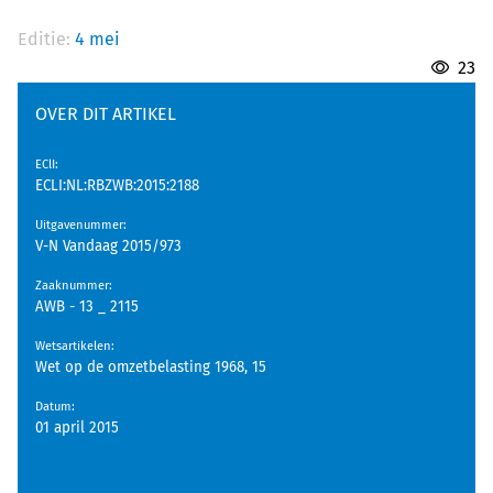
Editie:
4 mei
23
OVER DIT ARTIKEL
EClI
:
ECLI:NL:RBZWB:2015:2188
Uitgavenummer
:
V-N Vandaag 2015/973
Zaaknummer
:
AWB - 13 _ 2115
Wetsartikelen
:
Wet op de omzetbelasting 1968, 15
Datum
:
01 april 2015