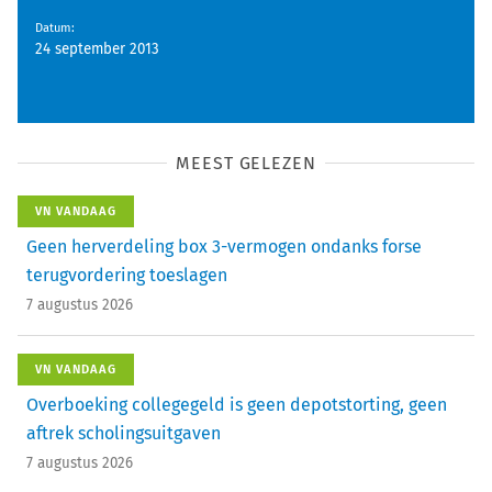
Datum
:
24 september 2013
MEEST GELEZEN
VN VANDAAG
Geen herverdeling box 3-vermogen ondanks forse
terugvordering toeslagen
7 augustus 2026
VN VANDAAG
Overboeking collegegeld is geen depotstorting, geen
aftrek scholingsuitgaven
7 augustus 2026