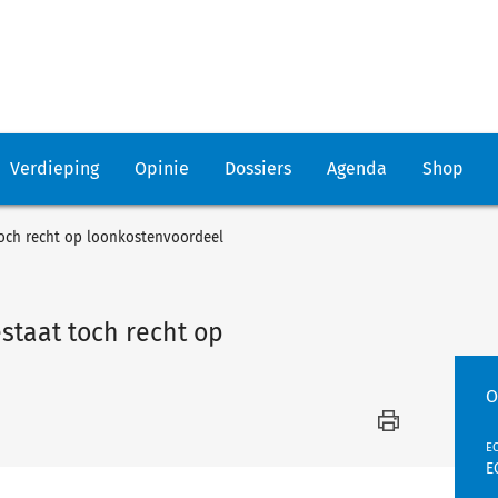
Verdieping
Opinie
Dossiers
Agenda
Shop
och recht op loonkostenvoordeel
taat toch recht op
O
EC
E