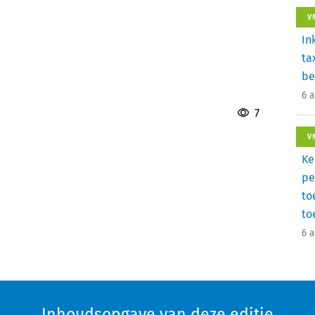
V
In
ta
be
6 
7
V
Ke
pe
to
to
6 
Inhoudsopgave van deze editie