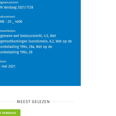
itgavenummer
:
-N Vandaag 2021/1728
aaknummer
:
WB - 20 _ 4606
tsartikelen
:
lgemene wet bestuursrecht, 4.5, Wet
egemoetkomingen loondomein, 6.2, Wet op de
oonbelasting 1964, 28a, Wet op de
oonbelasting 1964, 28
atum
:
2 mei 2021
MEEST GELEZEN
N VANDAAG