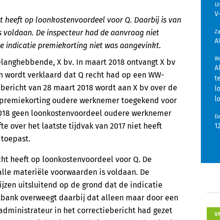
U
V
 heeft op loonkostenvoordeel voor Q. Daarbij is van
s voldaan. De inspecteur had de aanvraag niet
Z
A
e indicatie premiekorting niet was aangevinkt.
We
elanghebbende, X bv. In maart 2018 ontvangt X bv
A
n wordt verklaard dat Q recht had op een WW-
t
ebericht van 28 maart 2018 wordt aan X bv over de
l
l
remiekorting oudere werknemer toegekend voor
 2018 geen loonkostenvoordeel oudere werknemer
D
te over het laatste tijdvak van 2017 niet heeft
1
 toepast.
ht heeft op loonkostenvoordeel voor Q. De
alle materiële voorwaarden is voldaan. De
jzen uitsluitend op de grond dat de indicatie
tbank overweegt daarbij dat alleen maar door een
sadministrateur in het correctiebericht had gezet
V