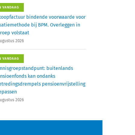
N VANDAAG
koopfactuur bindende voorwaarde voor
xatiemethode bij BPM. Overleggen in
roep volstaat
augustus 2026
N VANDAAG
nnisgroepstandpunt: buitenlands
nsioenfonds kan ondanks
etredingsdrempels pensioenvrijstelling
epassen
augustus 2026