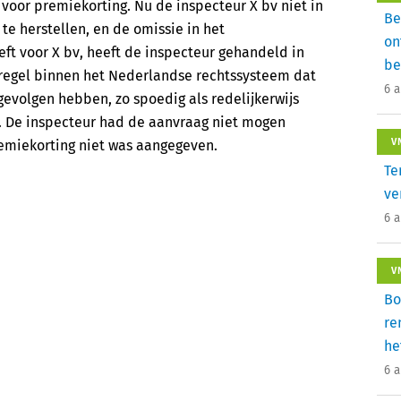
 voor premiekorting. Nu de inspecteur X bv niet in
Be
te herstellen, en de omissie in het
on
ft voor X bv, heeft de inspecteur gehandeld in
be
 regel binnen het Nederlandse rechtssysteem dat
6 
evolgen hebben, zo spoedig als redelijkerwijs
. De inspecteur had de aanvraag niet mogen
V
emiekorting niet was aangegeven.
Te
ve
6 
V
Bo
re
he
6 