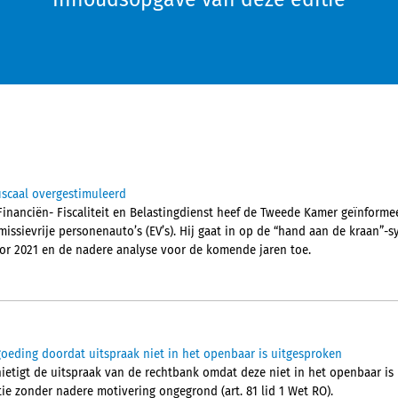
iscaal overgestimuleerd
n Financiën- Fiscaliteit en Belastingdienst heef de Tweede Kamer geïnform
emissievrije personenauto’s (EV’s). Hij gaat in op de “hand aan de kraan”-s
or 2021 en de nadere analyse voor de komende jaren toe.
eding doordat uitspraak niet in het openbaar is uitgesproken
etigt de uitspraak van de rechtbank omdat deze niet in het openbaar is
tie zonder nadere motivering ongegrond (art. 81 lid 1 Wet RO).