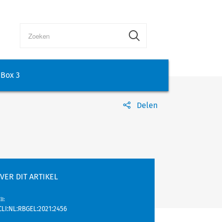
Box 3
Delen
VER DIT ARTIKEL
lI
:
CLI:NL:RBGEL:2021:2456