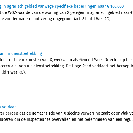
in agrarisch gebied vanwege specifieke beperkingen naar € 100.000
t de WOZ-waarde van de woning van X gelegen in agrarisch gebied naar €
tie zonder nadere motivering ongegrond (art. 81 lid 1 Wet RO).
aam in dienstbetrekking
elt dat de inkomsten van X, werkzaam als General Sales Director op bas
iceren als loon uit dienstbetrekking. De Hoge Raad verklaart het beroep i
 lid 1 Wet RO).
s voldaan
r beroep dat de gemachtigde van X slechts verwarring zaait door vlak vóór
duceren om de inspecteur te overvallen en het belemmeren van een regul