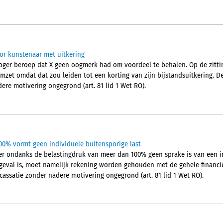
r kunstenaar met uitkering
ger beroep dat X geen oogmerk had om voordeel te behalen. Op de zitting
mzet omdat dat zou leiden tot een korting van zijn bijstandsuitkering. D
ere motivering ongegrond (art. 81 lid 1 Wet RO).
00% vormt geen individuele buitensporige last
r ondanks de belastingdruk van meer dan 100% geen sprake is van een in
 geval is, moet namelijk rekening worden gehouden met de gehele financië
cassatie zonder nadere motivering ongegrond (art. 81 lid 1 Wet RO).