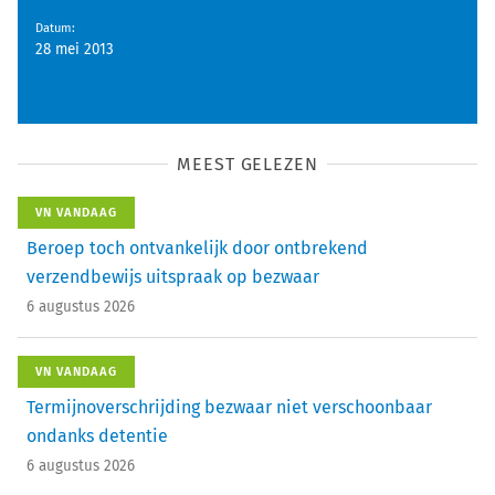
Datum
:
28 mei 2013
MEEST GELEZEN
VN VANDAAG
Beroep toch ontvankelijk door ontbrekend
verzendbewijs uitspraak op bezwaar
6 augustus 2026
VN VANDAAG
Termijnoverschrijding bezwaar niet verschoonbaar
ondanks detentie
6 augustus 2026