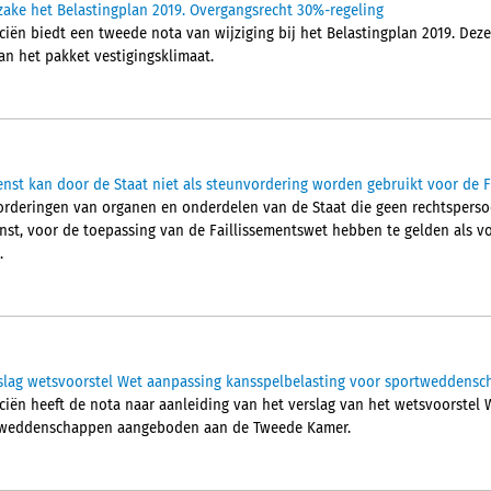
zake het Belastingplan 2019. Overgangsrecht 30%-regeling
ciën biedt een tweede nota van wijziging bij het Belastingplan 2019. Dez
an het pakket vestigingsklimaat.
enst kan door de Staat niet als steunvordering worden gebruikt voor de 
rderingen van organen en onderdelen van de Staat die geen rechtspersoo
nst, voor de toepassing van de Faillissementswet hebben te gelden als v
.
rslag wetsvoorstel Wet aanpassing kansspelbelasting voor sportweddens
nciën heeft de nota naar aanleiding van het verslag van het wetsvoorstel
rtweddenschappen aangeboden aan de Tweede Kamer.