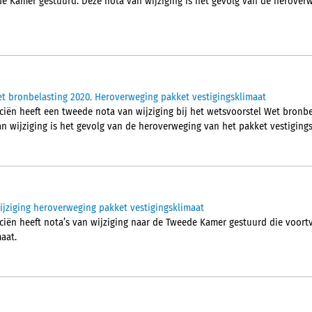
de Kamer gestuurd. Deze nota van wijziging is het gevolg van de herover
t bronbelasting 2020. Heroverweging pakket vestigingsklimaat
nciën heeft een tweede nota van wijziging bij het wetsvoorstel Wet bronb
n wijziging is het gevolg van de heroverweging van het pakket vestigings
ijziging heroverweging pakket vestigingsklimaat
nciën heeft nota’s van wijziging naar de Tweede Kamer gestuurd die voort
aat.