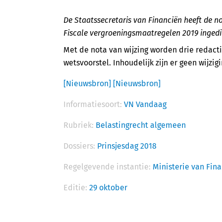
De Staatssecretaris van Financiën heeft de no
Fiscale vergroeningsmaatregelen 2019 ingedi
Met de nota van wijzing worden drie redact
wetsvoorstel. Inhoudelijk zijn er geen wijzig
[Nieuwsbron]
[Nieuwsbron]
Informatiesoort:
VN Vandaag
Rubriek:
Belastingrecht algemeen
Dossiers:
Prinsjesdag 2018
Regelgevende instantie:
Ministerie van Fin
Editie:
29 oktober