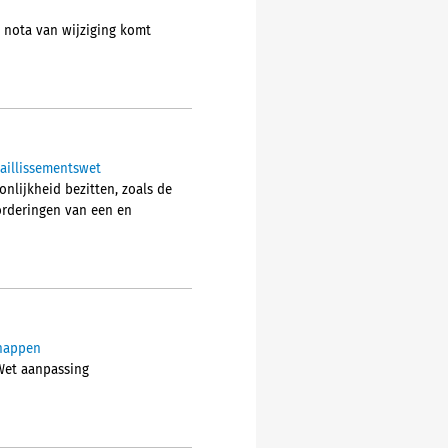
e nota van wijziging komt
Faillissementswet
nlijkheid bezitten, zoals de
orderingen van een en
chappen
 Wet aanpassing