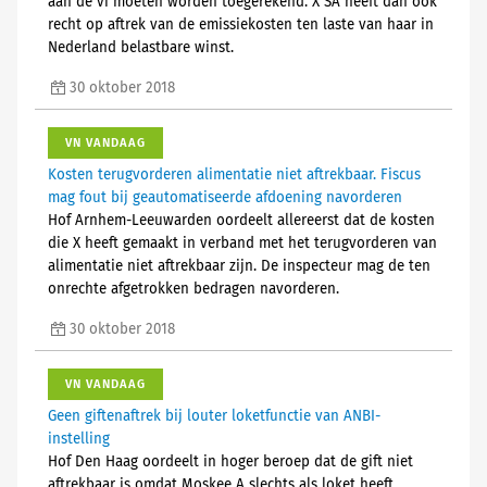
aan de vi moeten worden toegerekend. X SA heeft dan ook
recht op aftrek van de emissiekosten ten laste van haar in
Nederland belastbare winst.
30 oktober 2018
VN VANDAAG
Kosten terugvorderen alimentatie niet aftrekbaar. Fiscus
mag fout bij geautomatiseerde afdoening navorderen
Hof Arnhem-Leeuwarden oordeelt allereerst dat de kosten
die X heeft gemaakt in verband met het terugvorderen van
alimentatie niet aftrekbaar zijn. De inspecteur mag de ten
onrechte afgetrokken bedragen navorderen.
30 oktober 2018
VN VANDAAG
Geen giftenaftrek bij louter loketfunctie van ANBI-
instelling
Hof Den Haag oordeelt in hoger beroep dat de gift niet
aftrekbaar is omdat Moskee A slechts als loket heeft