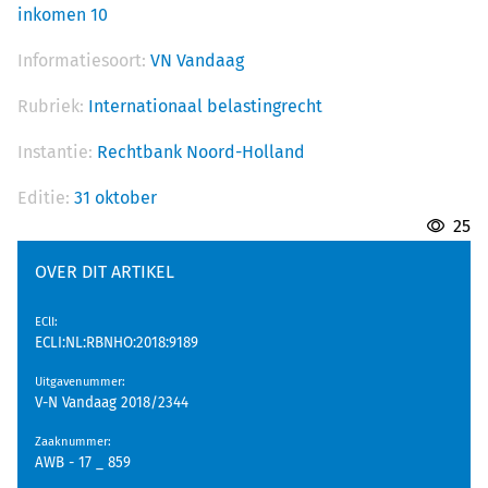
inkomen 10
Informatiesoort:
VN Vandaag
Rubriek:
Internationaal belastingrecht
Instantie:
Rechtbank Noord-Holland
Editie:
31 oktober
25
OVER DIT ARTIKEL
EClI
:
ECLI:NL:RBNHO:2018:9189
Uitgavenummer
:
V-N Vandaag 2018/2344
Zaaknummer
:
AWB - 17 _ 859