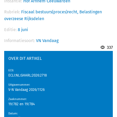
Instantie:
Hof Arnhem-Leeuwarden
Rubriek:
Fiscaal bestuurs(proces)recht,
Belastingen
overzeese Rijksdelen
Editie:
8 juni
Informatiesoort:
VN Vandaag
337
OVER DIT ARTIKEL
EClI
:
ECLI:NL:GHARL:2026:2718
Uitgavenummer
:
V-N Vandaag 2026/1126
Zaaknummer
:
19/782 en 19/784
Datum
: