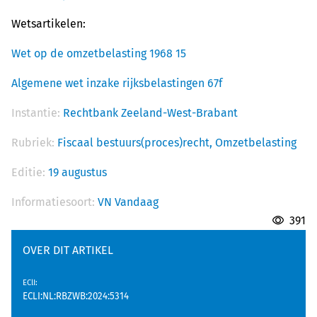
Wetsartikelen:
Wet op de omzetbelasting 1968 15
Algemene wet inzake rijksbelastingen 67f
Instantie:
Rechtbank Zeeland-West-Brabant
Rubriek:
Fiscaal bestuurs(proces)recht,
Omzetbelasting
Editie:
19 augustus
Informatiesoort:
VN Vandaag
391
OVER DIT ARTIKEL
EClI
:
ECLI:NL:RBZWB:2024:5314