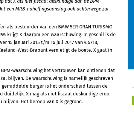
p dat X als niet fiscaal deskundige aan de BPM-
dat een MRB-naheffingsaanslag ook achterwege zal
troffen als bestuurder van een BMW 5ER GRAN TURISMO
M krijgt X daarom een waarschuwing. In geschil is de
er 15 januari 2015 t/m 16 juli 2017 van € 5718,
eland-West-Brabant vernietigt de boete. X gaat in
e BPM-waarschuwing het vertrouwen kan ontlenen dat
al blijven. De waarschuwing is namelijk geschreven
n gemiddelde burger is het onderscheid tussen de
d duidelijk. X mag als niet fiscaal deskundige erop
 blijven. Het beroep van X is gegrond.