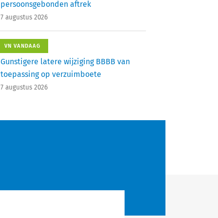
persoonsgebonden aftrek
7 augustus 2026
VN VANDAAG
Gunstigere latere wijziging BBBB van
toepassing op verzuimboete
7 augustus 2026