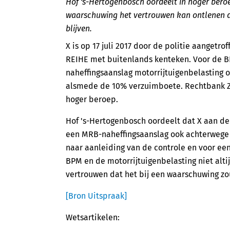
Hof 's-Hertogenbosch oordeelt in hoger beroe
waarschuwing het vertrouwen kan ontlenen 
blijven.
X is op 17 juli 2017 door de politie aange
REIHE met buitenlands kenteken. Voor de BP
naheffingsaanslag motorrijtuigenbelasting ov
alsmede de 10% verzuimboete. Rechtbank Ze
hoger beroep.
Hof 's-Hertogenbosch oordeelt dat X aan d
een MRB-naheffingsaanslag ook achterwege z
naar aanleiding van de controle en voor ee
BPM en de motorrijtuigenbelasting niet altij
vertrouwen dat het bij een waarschuwing zou
[Bron Uitspraak]
Wetsartikelen: