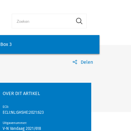
Box 3
Delen
OVER DIT ARTIKEL
EClI
:
ECLI:NL:GHSHE:2021:623
Uitgavenummer
:
V-N Vandaag 2021/618