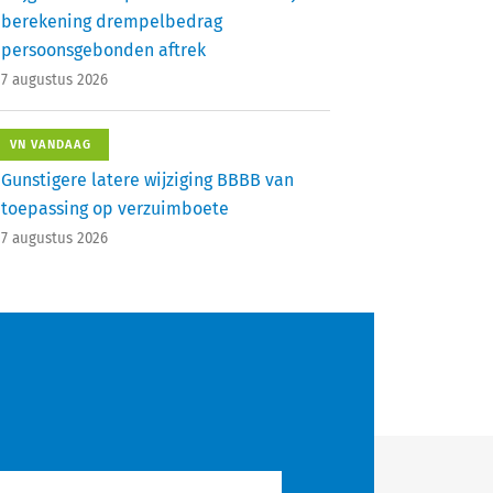
berekening drempelbedrag
persoonsgebonden aftrek
7 augustus 2026
VN VANDAAG
Gunstigere latere wijziging BBBB van
toepassing op verzuimboete
7 augustus 2026