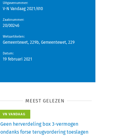
Uitgavenummer
:
V-N Vandaag 2021/610
Zaaknummer
:
20/00246
Wetsartikelen
:
Gemeentewet, 229b, Gemeentewet, 229
Datum
:
19 februari 2021
MEEST GELEZEN
VN VANDAAG
Geen herverdeling box 3-vermogen
ondanks forse terugvordering toeslagen