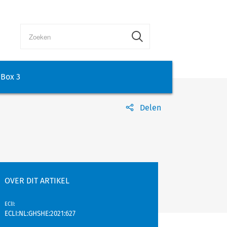
Box 3
Delen
OVER DIT ARTIKEL
EClI
:
ECLI:NL:GHSHE:2021:627