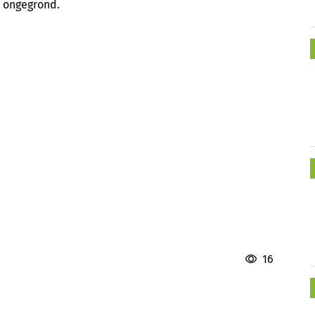
s ongegrond.
16