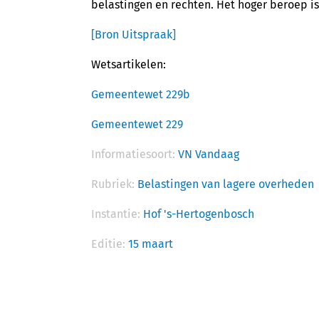
belastingen en rechten. Het hoger beroep i
[Bron Uitspraak]
Wetsartikelen:
Gemeentewet 229b
Gemeentewet 229
Informatiesoort:
VN Vandaag
Rubriek:
Belastingen van lagere overheden
Instantie:
Hof 's-Hertogenbosch
Editie:
15 maart