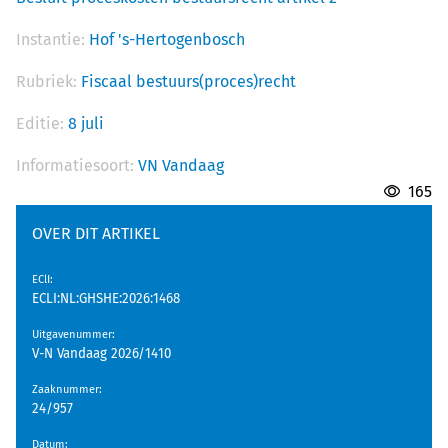
Instantie:
Hof 's-Hertogenbosch
Rubriek:
Fiscaal bestuurs(proces)recht
Editie:
8 juli
Informatiesoort:
VN Vandaag
165
OVER DIT ARTIKEL
EClI
:
ECLI:NL:GHSHE:2026:1468
Uitgavenummer
:
V-N Vandaag 2026/1410
Zaaknummer
:
24/957
Datum
: