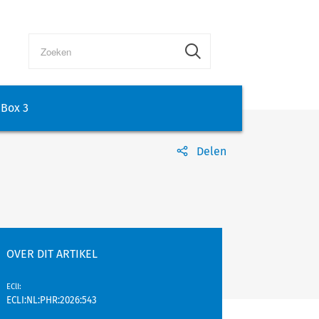
Box 3
Delen
OVER DIT ARTIKEL
EClI
:
ECLI:NL:PHR:2026:543