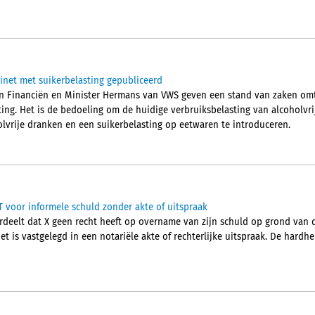
net met suikerbelasting gepubliceerd
van Financiën en Minister Hermans van VWS geven een stand van zaken om
ting. Het is de bedoeling om de huidige verbruiksbelasting van alcoholvr
olvrije dranken en een suikerbelasting op eetwaren te introduceren.
voor informele schuld zonder akte of uitspraak
eelt dat X geen recht heeft op overname van zijn schuld op grond van d
t is vastgelegd in een notariële akte of rechterlijke uitspraak. De hardhei