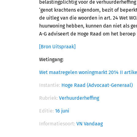
belastingplichtig voor de verhuurderheffi
‘genot krachtens eigendom, bezit of beperkt 
de uitleg van die woorden in art. 24 Wet W
huurwoning hebben, kunnen dan niet als ge
A-G adviseert de Hoge Raad om het beroep i
[Bron Uitspraak]
Wetingang:
Wet maatregelen woningmarkt 2014 II artike
Instantie:
Hoge Raad (Advocaat-Generaal)
Rubriek:
Verhuurderheffing
Editie:
16 juni
Informatiesoort:
VN Vandaag