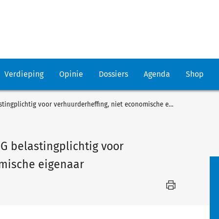
Verdieping
Opinie
Dossiers
Agenda
Shop
Juridische eigenaar volgens A-G belastingplichtig voor verhuurderheffing, niet economische eigenaar
G belastingplichtig voor
omische eigenaar