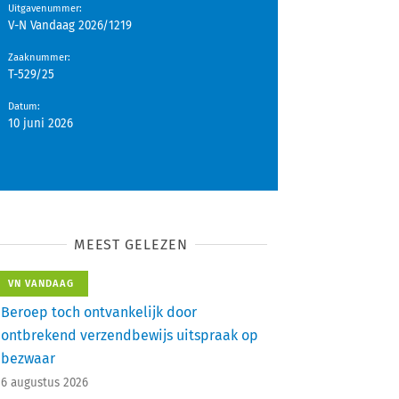
Uitgavenummer
:
V-N Vandaag 2026/1219
Zaaknummer
:
T-529/25
Datum
:
10 juni 2026
MEEST GELEZEN
VN VANDAAG
Beroep toch ontvankelijk door
ontbrekend verzendbewijs uitspraak op
bezwaar
6 augustus 2026