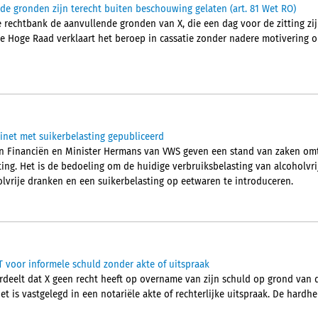
nde gronden zijn terecht buiten beschouwing gelaten (art. 81 Wet RO)
 rechtbank de aanvullende gronden van X, die een dag voor de zitting zij
e Hoge Raad verklaart het beroep in cassatie zonder nadere motivering on
net met suikerbelasting gepubliceerd
van Financiën en Minister Hermans van VWS geven een stand van zaken om
ting. Het is de bedoeling om de huidige verbruiksbelasting van alcoholvr
olvrije dranken en een suikerbelasting op eetwaren te introduceren.
voor informele schuld zonder akte of uitspraak
eelt dat X geen recht heeft op overname van zijn schuld op grond van d
t is vastgelegd in een notariële akte of rechterlijke uitspraak. De hardhei