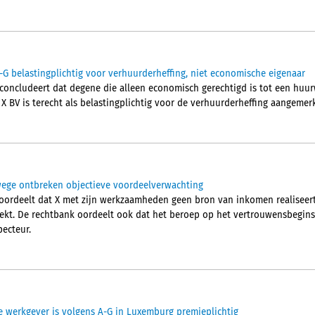
-G belastingplichtig voor verhuurderheffing, niet economische eigenaar
ncludeert dat degene die alleen economisch gerechtigd is tot een huurw
 X BV is terecht als belastingplichtig voor de verhuurderheffing aangemerk
ege ontbreken objectieve voordeelverwachting
ordeelt dat X met zijn werkzaamheden geen bron van inkomen realiseer
kt. De rechtbank oordeelt ook dat het beroep op het vertrouwensbegins
pecteur.
 werkgever is volgens A-G in Luxemburg premieplichtig