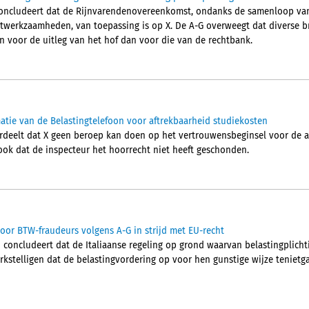
concludeert dat de Rijnvarendenovereenkomst, ondanks de samenloop va
rtwerkzaamheden, van toepassing is op X. De A-G overweegt dat diverse 
voor de uitleg van het hof dan voor die van de rechtbank.
tie van de Belastingtelefoon voor aftrekbaarheid studiekosten
deelt dat X geen beroep kan doen op het vertrouwensbeginsel voor de af
ook dat de inspecteur het hoorrecht niet heeft geschonden.
voor BTW-fraudeurs volgens A-G in strijd met EU-recht
concludeert dat de Italiaanse regeling op grond waarvan belastingplich
telligen dat de belastingvordering op voor hen gunstige wijze tenietgaat