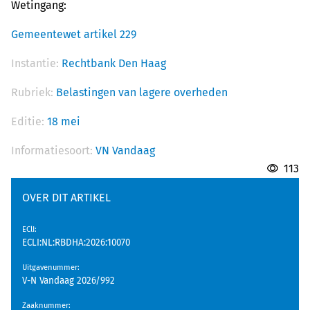
Wetingang:
Gemeentewet artikel 229
Instantie:
Rechtbank Den Haag
Rubriek:
Belastingen van lagere overheden
Editie:
18 mei
Informatiesoort:
VN Vandaag
113
OVER DIT ARTIKEL
EClI
:
ECLI:NL:RBDHA:2026:10070
Uitgavenummer
:
V-N Vandaag 2026/992
Zaaknummer
: