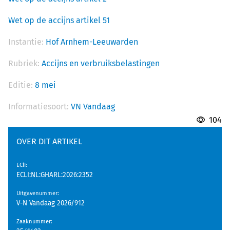
Wet op de accijns artikel 51
Instantie:
Hof Arnhem-Leeuwarden
Rubriek:
Accijns en verbruiksbelastingen
Editie:
8 mei
Informatiesoort:
VN Vandaag
104
OVER DIT ARTIKEL
EClI
:
ECLI:NL:GHARL:2026:2352
Uitgavenummer
:
V-N Vandaag 2026/912
Zaaknummer
: