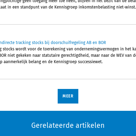
ngplichtige geen toegang meer toe heeft, blijven in het bezit van de bela
 staat in een standpunt van de Kennisgroep inkomstenbelasting niet-winst.
directe tracking stocks bij doorschuifregeling AB en BOR
ing stocks wordt voor de toerekening van ondernemingsvermogen in het k
BOR niet gekeken naar statutaire gerechtigdheid, maar naar de WEV van de
p aanmerkelijk belang en de Kennisgroep successiewet.
MEER
Gerelateerde artikelen