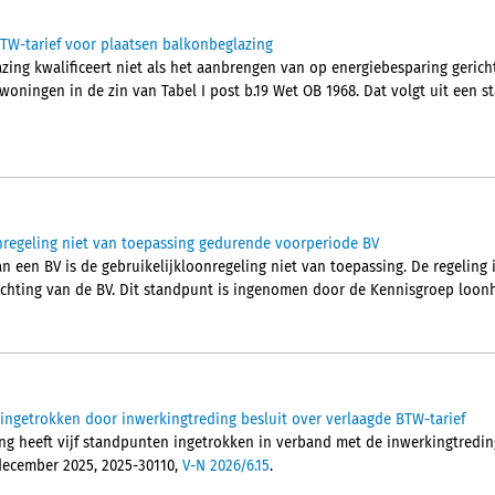
TW-tarief voor plaatsen balkonbeglazing
ing kwalificeert niet als het aanbrengen van op energiebesparing gericht
woningen in de zin van Tabel I post b.19 Wet OB 1968. Dat volgt uit een
nregeling niet van toepassing gedurende voorperiode BV
 een BV is de gebruikelijkloonregeling niet van toepassing. De regeling 
ichting van de BV. Dit standpunt is ingenomen door de Kennisgroep loon
ingetrokken door inwerkingtreding besluit over verlaagde BTW-tarief
g heeft vijf standpunten ingetrokken in verband met de inwerkingtreding
december 2025, 2025-30110,
V-N 2026/6.15
.