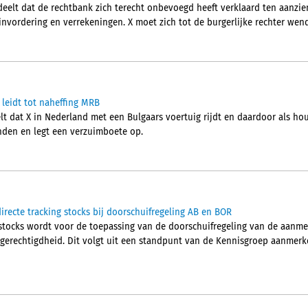
elt dat de rechtbank zich terecht onbevoegd heeft verklaard ten aanzi
vordering en verrekeningen. X moet zich tot de burgerlijke rechter wen
 leidt tot naheffing MRB
t dat X in Nederland met een Bulgaars voertuig rijdt en daardoor als hou
nden en legt een verzuimboete op.
recte tracking stocks bij doorschuifregeling AB en BOR
 stocks wordt voor de toepassing van de doorschuifregeling van de aanm
e gerechtigdheid. Dit volgt uit een standpunt van de Kennisgroep aanmerk