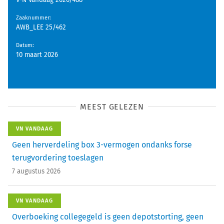
V-N Vandaag 2026/488
Zaaknummer
:
AWB_LEE 25/462
Datum
:
10 maart 2026
MEEST GELEZEN
VN VANDAAG
Geen herverdeling box 3-vermogen ondanks forse
terugvordering toeslagen
7 augustus 2026
VN VANDAAG
Overboeking collegegeld is geen depotstorting, geen