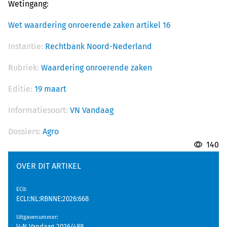
Wetingang:
Wet waardering onroerende zaken artikel 16
Instantie:
Rechtbank Noord-Nederland
Rubriek:
Waardering onroerende zaken
Editie:
19 maart
Informatiesoort:
VN Vandaag
Dossiers:
Agro
140
OVER DIT ARTIKEL
EClI
:
ECLI:NL:RBNNE:2026:668
Uitgavenummer
: