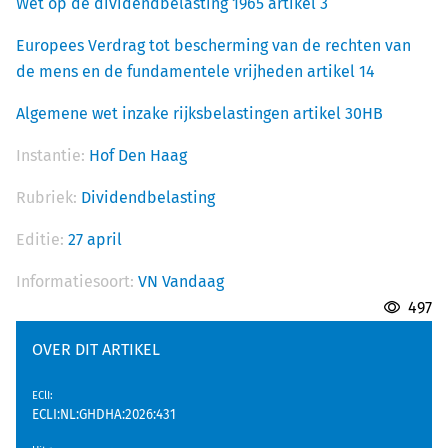
Wet op de dividendbelasting 1965 artikel 3
Europees Verdrag tot bescherming van de rechten van
de mens en de fundamentele vrijheden artikel 14
Algemene wet inzake rijksbelastingen artikel 30HB
Instantie:
Hof Den Haag
Rubriek:
Dividendbelasting
Editie:
27 april
Informatiesoort:
VN Vandaag
497
OVER DIT ARTIKEL
EClI
:
ECLI:NL:GHDHA:2026:431