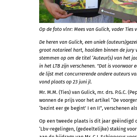
Op de foto vlnr: Mees van Gulick, vader Ties 
De heren van Gulick, een uniek (auteurs)geze
groot notarieel hart, haalden binnen de jur
stemmen op om de titel ‘Auteur(s) van het jaa
in het LTB zijn verschenen. "Dat is voorwaar e
de lijst met concurrerende andere auteurs van
vond plaats op 23 juni jl.
Mr. M.M. (Ties) van Gulick, mr. drs. P.G.C. (P
wonnen de prijs voor het artikel “De voorge
‘bezint eer ge begint’ I en II”, verschenen 
Op een tweede plaats is dit jaar geëindigd d
‘Lbv-regelingen, (gedeeltelijke) staking voo
aan de bijdrage van Mr. C.J. Schipperus voor