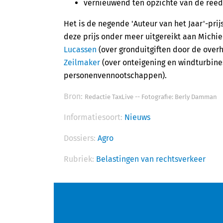
vernieuwend ten opzichte van de reed
Het is de negende 'Auteur van het Jaar'-prij
deze prijs onder meer uitgereikt aan Michie
Lucassen
(over gronduitgiften door de over
Zeilmaker
(over onteigening en windturbine
personenvennootschappen).
Bron:
Redactie TaxLive -- Fotografie: Berly Damman
Informatiesoort:
Nieuws
Dossiers:
Agro
Rubriek:
Belastingen van rechtsverkeer