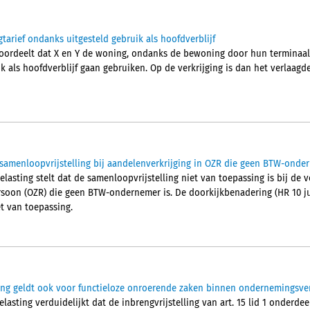
tarief ondanks uitgesteld gebruik als hoofdverblijf
ordeelt dat X en Y de woning, ondanks de bewoning door hun terminaal 
ijk als hoofdverblijf gaan gebruiken. Op de verkrijging is dan het verlaagd
amenloopvrijstelling bij aandelenverkrijging in OZR die geen BTW-onder
asting stelt dat de samenloopvrijstelling niet van toepassing is bij de v
soon (OZR) die geen BTW-ondernemer is. De doorkijkbenadering (HR 10 ju
et van toepassing.
lling geldt ook voor functieloze onroerende zaken binnen ondernemingsv
asting verduidelijkt dat de inbrengvrijstelling van art. 15 lid 1 onderde