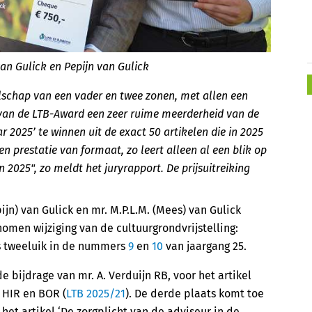
van Gulick en Pepijn van Gulick
lschap van een vader en twee zonen, met allen een
y van de LTB-Award een zeer ruime meerderheid van de
r 2025’ te winnen uit de exact 50 artikelen die in 2025
en prestatie van formaat, zo leert alleen al een blik op
 2025", zo meldt het juryrapport. De prijsuitreiking
epijn) van Gulick en mr. M.P.L.M. (Mees) van Gulick
nomen wijziging van de cultuurgrondvrijstelling:
als tweeluik in de nummers
9
en
10
van jaargang 25.
e bijdrage van mr. A. Verduijn RB, voor het artikel
r HIR en BOR (
LTB 2025/21
). De derde plaats komt toe
 het artikel ‘De zorgplicht van de adviseur in de