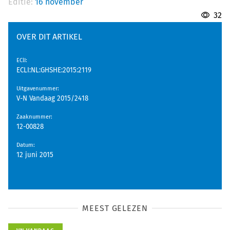
Editie:
16 november
32
OVER DIT ARTIKEL
EClI
:
ECLI:NL:GHSHE:2015:2119
Uitgavenummer
:
V-N Vandaag 2015/2418
Zaaknummer
:
12-00828
Datum
:
12 juni 2015
MEEST GELEZEN