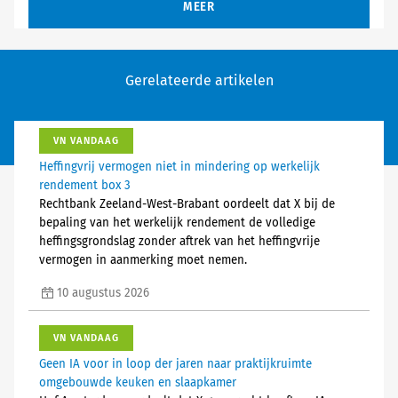
MEER
Gerelateerde artikelen
VN VANDAAG
Heffingvrij vermogen niet in mindering op werkelijk
rendement box 3
Rechtbank Zeeland-West-Brabant oordeelt dat X bij de
bepaling van het werkelijk rendement de volledige
heffingsgrondslag zonder aftrek van het heffingvrije
vermogen in aanmerking moet nemen.
10 augustus 2026
VN VANDAAG
Geen IA voor in loop der jaren naar praktijkruimte
omgebouwde keuken en slaapkamer