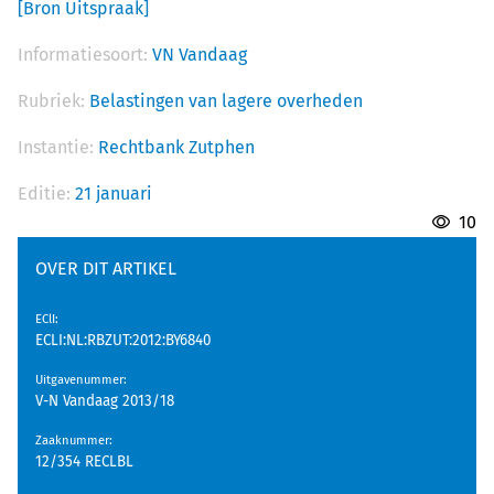
[Bron Uitspraak]
Informatiesoort:
VN Vandaag
Rubriek:
Belastingen van lagere overheden
Instantie:
Rechtbank Zutphen
Editie:
21 januari
10
OVER DIT ARTIKEL
EClI
:
ECLI:NL:RBZUT:2012:BY6840
Uitgavenummer
:
V-N Vandaag 2013/18
Zaaknummer
:
12/354 RECLBL