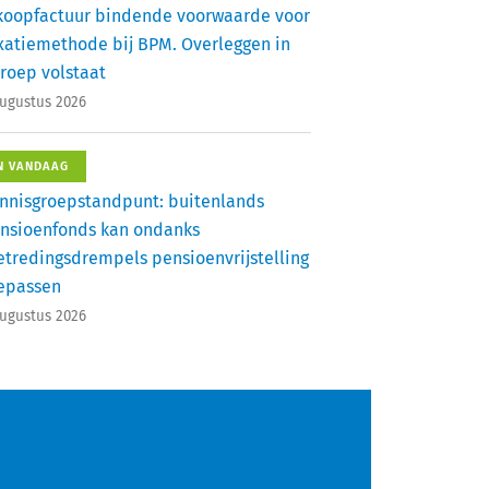
koopfactuur bindende voorwaarde voor
xatiemethode bij BPM. Overleggen in
roep volstaat
augustus 2026
N VANDAAG
nnisgroepstandpunt: buitenlands
nsioenfonds kan ondanks
etredingsdrempels pensioenvrijstelling
epassen
augustus 2026