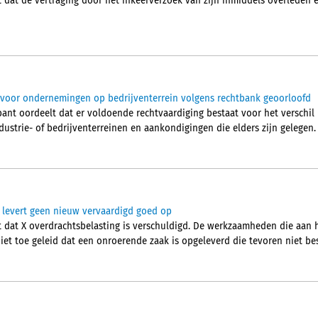
dat de vertraging door het inkeerverzoek van zijn inmiddels overleden 
g voor ondernemingen op bedrijventerrein volgens rechtbank geoorloofd
nt oordeelt dat er voldoende rechtvaardiging bestaat voor het verschil i
ustrie- of bedrijventerreinen en aankondigingen die elders zijn gelegen
levert geen nieuw vervaardigd goed op
dat X overdrachtsbelasting is verschuldigd. De werkzaamheden die aan 
iet toe geleid dat een onroerende zaak is opgeleverd die tevoren niet be