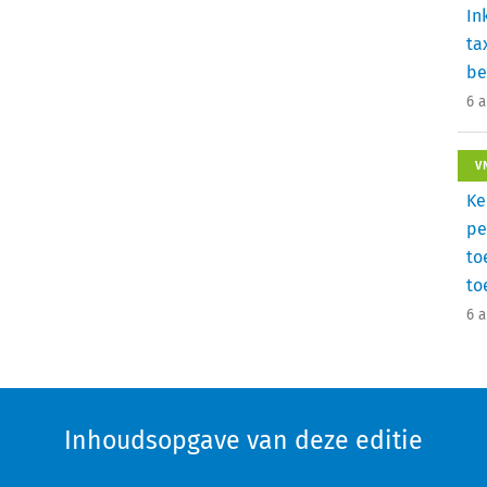
In
ta
be
6 
V
Ke
pe
to
to
6 
Inhoudsopgave van deze editie