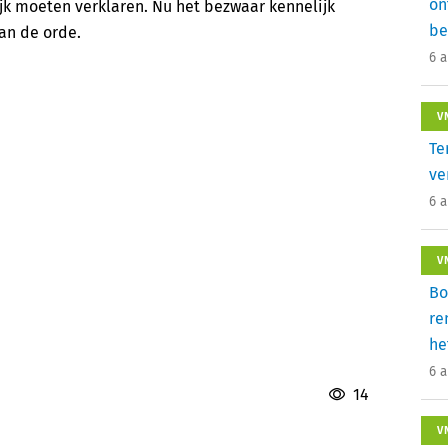
on
jk moeten verklaren. Nu het bezwaar kennelijk
be
aan de orde.
6 
V
Te
ve
6 
V
Bo
re
he
6 
14
V