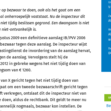
U
V
k op bezwaar te doen, ook als het gaat om een
al onherroepelijk vaststaat. Nu de inspecteur dit
Z
A
 niet tijdig beslissen gegrond. Een dwangsom is niet
niet-ontvankelijk is.
We
A
gustus 2009 een definitieve aanslag IB/PVV 2006
w
 bezwaar tegen deze aanslag. De inspecteur wijst
D
lastingdienst de invordering van de aanslag hervat,
0
en de aanslag. Vervolgens stelt hij de
2012 in gebreke wegens het niet tijdig doen van
ngsom van € 1260.
an X gericht tegen het niet tijdig doen van
gaat om een tweede bezwaarschrift gericht tegen
t verkregen, ontslaat dit de inspecteur niet van
V
e doen, aldus de rechtbank. Dit geldt te meer nu
Be
 kennelijk nogmaals, bezwaar kon instellen. De