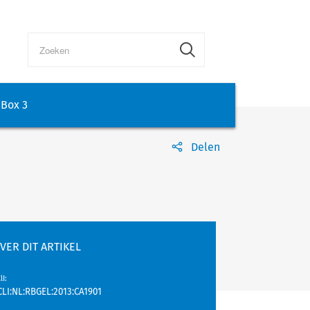
Box 3
Delen
VER DIT ARTIKEL
lI
:
CLI:NL:RBGEL:2013:CA1901