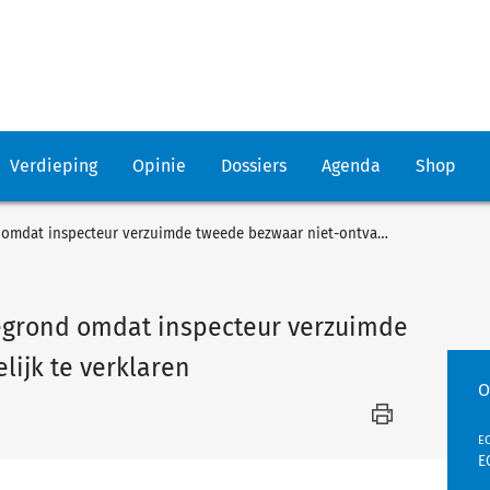
Verdieping
Opinie
Dossiers
Agenda
Shop
Beroep niet tijdig beslissen gegrond omdat inspecteur verzuimde tweede bezwaar niet-ontvankelijk te verklaren
gegrond omdat inspecteur verzuimde
ijk te verklaren
O
EC
E