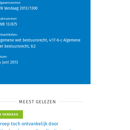
itgavenummer
:
-N Vandaag 2013/1300
aaknummer
:
WB 13/675
tsartikelen
:
lgemene wet bestuursrecht, 4:17-6-c Algemene
et bestuursrecht, 6:2
atum
:
4 juni 2013
MEEST GELEZEN
N VANDAAG
roep toch ontvankelijk door