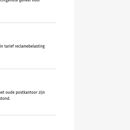
echtgenote geheel voor
n tarief reclamebelasting
.
het oude postkantoor zijn
stond.