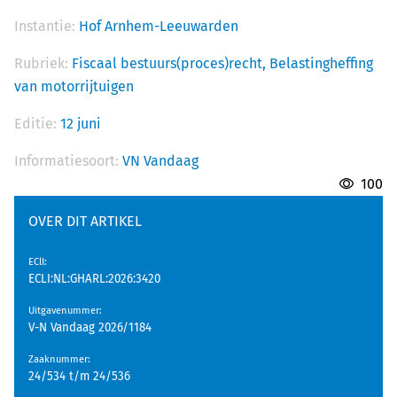
Instantie:
Hof Arnhem-Leeuwarden
Rubriek:
Fiscaal bestuurs(proces)recht,
Belastingheffing
van motorrijtuigen
Editie:
12 juni
Informatiesoort:
VN Vandaag
100
OVER DIT ARTIKEL
EClI
:
ECLI:NL:GHARL:2026:3420
Uitgavenummer
:
V-N Vandaag 2026/1184
Zaaknummer
:
24/534 t/m 24/536