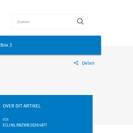
Box 3
Delen
OVER DIT ARTIKEL
EClI
:
ECLI:NL:RBZWB:2026:4871