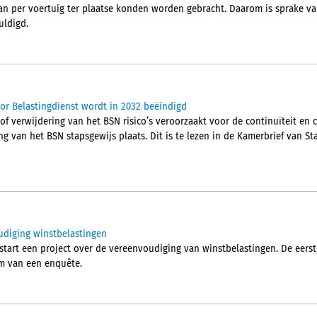
an per voertuig ter plaatse konden worden gebracht. Daarom is sprake va
uldigd.
or Belastingdienst wordt in 2032 beëindigd
f verwijdering van het BSN risico’s veroorzaakt voor de continuïteit en 
ing van het BSN stapsgewijs plaats. Dit is te lezen in de Kamerbrief van St
udiging winstbelastingen
start een project over de vereenvoudiging van winstbelastingen. De eerste
rm van een enquête.