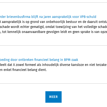
der brievenbusfirma blijft na jaren aansprakelijk voor VPB-schuld
 aansprakelijk is op grond van onbehoorlijk bestuur en de daaruit onts
chade wordt echter gematigd, omdat toewijzing van het volledige schade
 tot kennelijk onaanvaardbare gevolgen leidt en geen sprake is van opze
oeding door ontbreken financieel belang in BPM-zaak
lt dat X zowel formeel als inhoudelijk diverse kansloze en niet terzake
en enkel financieel belang dient.
MEER