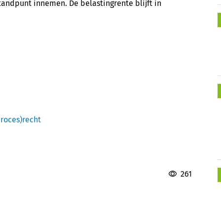
tandpunt innemen. De belastingrente blijft in
proces)recht
261