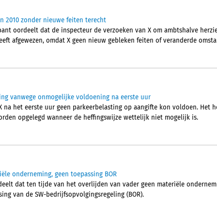
en 2010 zonder nieuwe feiten terecht
ant oordeelt dat de inspecteur de verzoeken van X om ambtshalve herzi
eeft afgewezen, omdat X geen nieuw gebleken feiten of veranderde omst
ting vanwege onmogelijke voldoening na eerste uur
 na het eerste uur geen parkeerbelasting op aangifte kon voldoen. Het ho
rden opgelegd wanneer de heffingswijze wettelijk niet mogelijk is.
iële onderneming, geen toepassing BOR
elt dat ten tijde van het overlijden van vader geen materiële ondernem
sing van de SW-bedrijfsopvolgingsregeling (BOR).