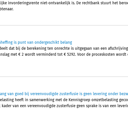
jke invorderingsrente niet-ontvankelijk is. De rechtbank stuurt het beroe
btenaar.
heffing is punt van ondergeschikt belang
lt dat bij de berekening ten onrechte is uitgegaan van een afschrijving
aanslag met € 2 wordt verminderd tot € 5292. Voor de proceskosten wordt
ng van goed bij vereenvoudigde zusterfusie is geen levering onder bezw
elasting heeft in samenwerking met de Kennisgroep omzetbelasting gecon
 kader van een vereenvoudigde zusterfusie geen sprake is van een lever