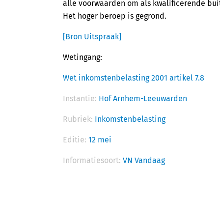
alle voorwaarden om als kwalificerende bui
Het hoger beroep is gegrond.
[Bron Uitspraak]
Wetingang:
Wet inkomstenbelasting 2001 artikel 7.8
Instantie:
Hof Arnhem-Leeuwarden
Rubriek:
Inkomstenbelasting
Editie:
12 mei
Informatiesoort:
VN Vandaag